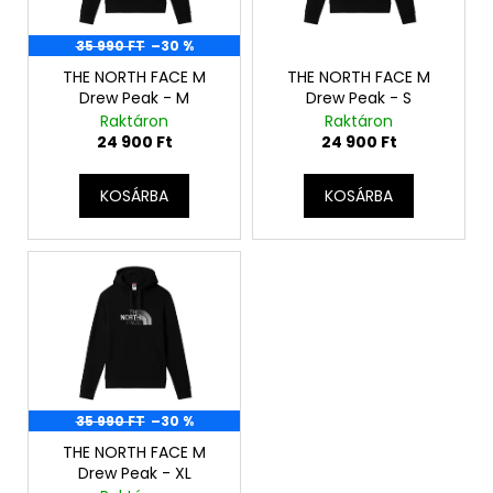
k
e
35 990 FT
–30 %
k
THE NORTH FACE M
THE NORTH FACE M
Drew Peak - M
Drew Peak - S
l
Raktáron
Raktáron
i
24 900 Ft
24 900 Ft
s
t
KOSÁRBA
KOSÁRBA
á
j
a
35 990 FT
–30 %
THE NORTH FACE M
Drew Peak - XL