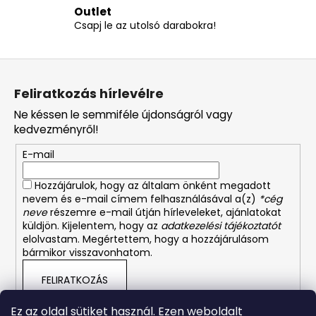
e
Outlet
l
Csapj le az utolsó darabokra!
e
m
L
e
á
i
Feliratkozás hírlevélre
b
Ne késsen le semmiféle újdonságról vagy
l
kedvezményről!
é
E-mail
c
Hozzájárulok, hogy az általam önként megadott
nevem és e-mail címem felhasználásával a(z)
*cég
neve
részemre e-mail útján hírleveleket, ajánlatokat
küldjön. Kijelentem, hogy az
adatkezelési tájékoztatót
elolvastam. Megértettem, hogy a hozzájárulásom
bármikor visszavonhatom.
FELIRATKOZÁS
Ez az oldal sütiket használ. Ezen weboldalt