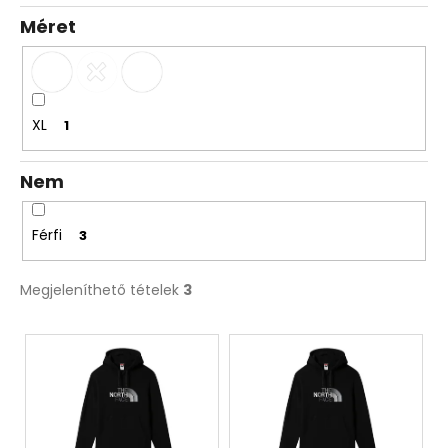
e
Méret
XL
1
Nem
Férfi
3
Megjeleníthető tételek
3
T
e
r
m
é