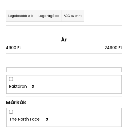
T
e
Legolcsóbb elöl
Legdrágább
ABC szerint
r
m
é
Ár
k
4900
Ft
24900
Ft
e
k
r
e
n
Raktáron
3
d
e
Márkák
z
é
s
The North Face
3