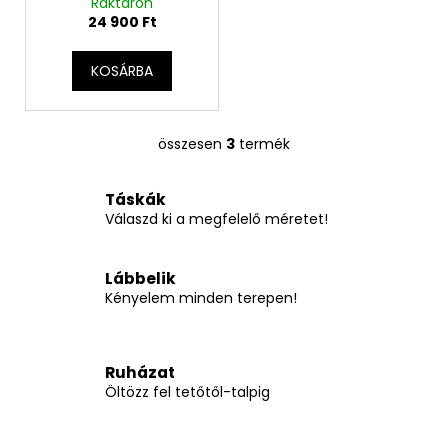
Raktáron
24 900 Ft
KOSÁRBA
összesen
3
termék
L
i
s
Táskák
t
Válaszd ki a megfelelő méretet!
a
i
Lábbelik
r
Kényelem minden terepen!
á
n
y
í
Ruházat
Öltözz fel tetőtől-talpig
t
á
s