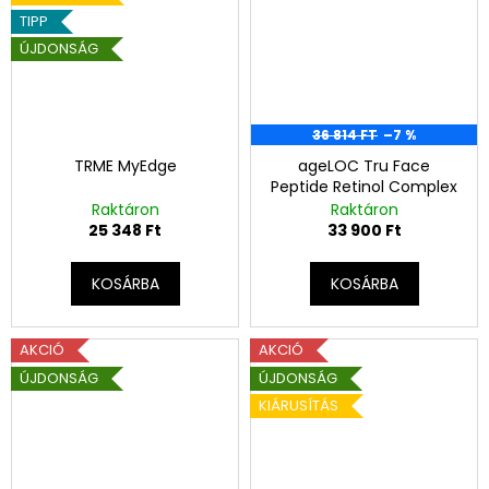
TIPP
ÚJDONSÁG
36 814 FT
–7 %
TRME MyEdge
ageLOC Tru Face
Peptide Retinol Complex
Raktáron
Raktáron
25 348 Ft
33 900 Ft
KOSÁRBA
KOSÁRBA
AKCIÓ
AKCIÓ
ÚJDONSÁG
ÚJDONSÁG
KIÁRUSÍTÁS