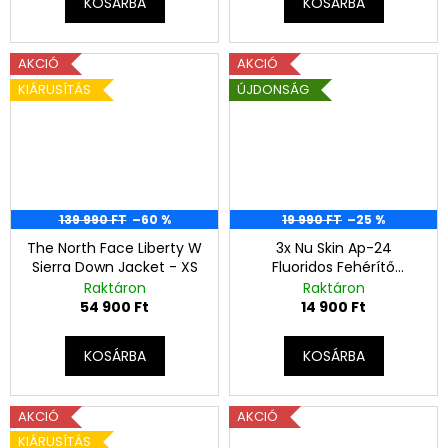
KOSÁRBA
KOSÁRBA
AKCIÓ
AKCIÓ
KIÁRUSÍTÁS
ÚJDONSÁG
139 990 FT
–60 %
19 990 FT
–25 %
The North Face Liberty W
3x Nu Skin Ap-24
Sierra Down Jacket - XS
Fluoridos Fehérítő
Fogkrém
Raktáron
Raktáron
54 900 Ft
14 900 Ft
KOSÁRBA
KOSÁRBA
AKCIÓ
AKCIÓ
KIÁRUSÍTÁS