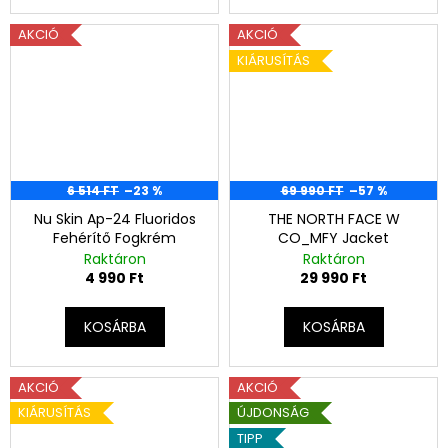
AKCIÓ
AKCIÓ
KIÁRUSÍTÁS
6 514 FT
–23 %
69 990 FT
–57 %
Nu Skin Ap-24 Fluoridos
THE NORTH FACE W
Fehérítő Fogkrém
CO_MFY Jacket
Raktáron
Raktáron
4 990 Ft
29 990 Ft
KOSÁRBA
KOSÁRBA
AKCIÓ
AKCIÓ
KIÁRUSÍTÁS
ÚJDONSÁG
TIPP