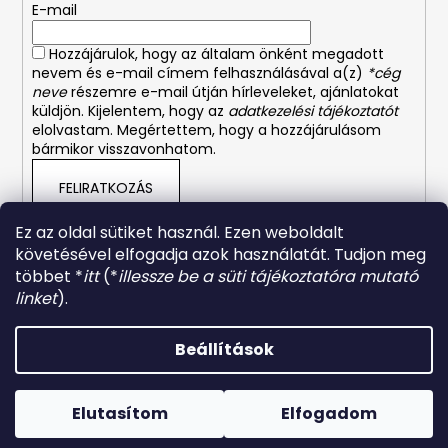
E-mail
c
Hozzájárulok, hogy az általam önként megadott
nevem és e-mail címem felhasználásával a(z)
*cég
neve
részemre e-mail útján hírleveleket, ajánlatokat
küldjön. Kijelentem, hogy az
adatkezelési tájékoztatót
elolvastam. Megértettem, hogy a hozzájárulásom
bármikor visszavonhatom.
FELIRATKOZÁS
Ez az oldal sütiket használ. Ezen weboldalt
követésével elfogadja azok használatát. Tudjon meg
többet *
itt
(*
illessze be a süti tájékoztatóra mutató
Adatkezelési tájékoztató
ÁSZF
Kapcsolat
linket
).
Beállítások
Shoptet készítette
Copyright 2026
CTD Outdoor Magyarország
. Minden
Elutasítom
Elfogadom
jog fenntartva.