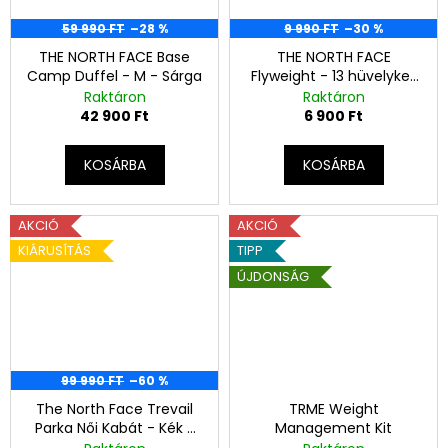
59 990 FT
–28 %
9 990 FT
–30 %
THE NORTH FACE Base
THE NORTH FACE
Camp Duffel - M - Sárga
Flyweight - 13 hüvelykes
Laptoptáska
Raktáron
Raktáron
42 900 Ft
6 900 Ft
KOSÁRBA
KOSÁRBA
AKCIÓ
AKCIÓ
KIÁRUSÍTÁS
TIPP
ÚJDONSÁG
99 990 FT
–60 %
The North Face Trevail
TRME Weight
Parka Női Kabát - Kék -
Management Kit
M