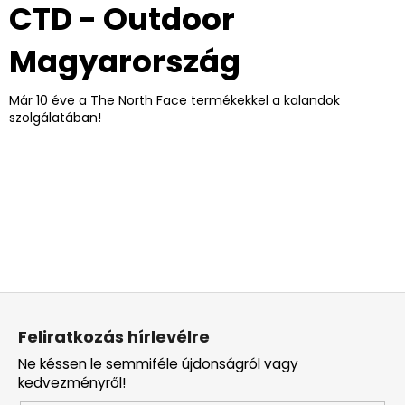
CTD - Outdoor
Magyarország
Már 10 éve a The North Face termékekkel a kalandok
szolgálatában!
L
á
Feliratkozás hírlevélre
b
Ne késsen le semmiféle újdonságról vagy
l
kedvezményről!
é