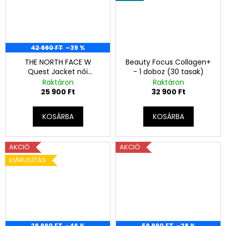
42 990 FT
–39 %
THE NORTH FACE W
Beauty Focus Collagen+
Quest Jacket női
- 1 doboz (30 tasak)
esőkabát -S
Raktáron
Raktáron
25 900 Ft
32 900 Ft
KOSÁRBA
KOSÁRBA
AKCIÓ
AKCIÓ
KIÁRUSÍTÁS
29 990 FT
–46 %
59 990 FT
–28 %