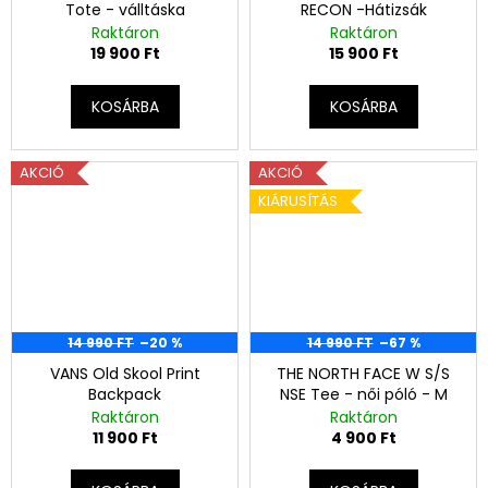
Tote - válltáska
RECON -Hátizsák
Raktáron
Raktáron
19 900 Ft
15 900 Ft
KOSÁRBA
KOSÁRBA
AKCIÓ
AKCIÓ
KIÁRUSÍTÁS
14 990 FT
–20 %
14 990 FT
–67 %
VANS Old Skool Print
THE NORTH FACE W S/S
Backpack
NSE Tee - női póló - M
Raktáron
Raktáron
11 900 Ft
4 900 Ft