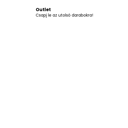
A
Outlet
G
Csapj le az utolsó darabokra!
Y
A
R
O
R
S
Z
Á
G
!