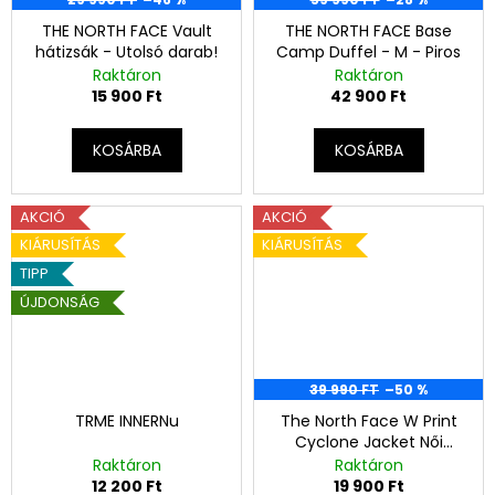
THE NORTH FACE Vault
THE NORTH FACE Base
hátizsák - Utolsó darab!
Camp Duffel - M - Piros
Raktáron
Raktáron
15 900 Ft
42 900 Ft
KOSÁRBA
KOSÁRBA
AKCIÓ
AKCIÓ
KIÁRUSÍTÁS
KIÁRUSÍTÁS
TIPP
ÚJDONSÁG
39 990 FT
–50 %
TRME INNERNu
The North Face W Print
Cyclone Jacket Női
Széldzseki - Lila - S
Raktáron
Raktáron
12 200 Ft
19 900 Ft