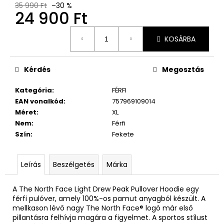
35 990 Ft
–30 %
24 900 Ft
Egységár:
KOSÁRBA
Kérdés
Megosztás
Kategória
:
FÉRFI
EAN vonalkód
:
757969109014
Méret
:
XL
Nem
:
Férfi
Szín
:
Fekete
Leírás
Beszélgetés
Márka
A The North Face Light Drew Peak Pullover Hoodie egy
férfi pulóver, amely 100%-os pamut anyagból készült. A
mellkason lévő nagy The North Face® logó már első
pillantásra felhívja magára a figyelmet. A sportos stílust