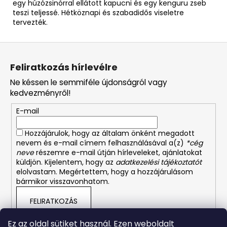
egy húzózsinórral ellátott kapucni és egy kenguru zseb
teszi teljessé. Hétköznapi és szabadidős viseletre
tervezték.
L
á
Feliratkozás hírlevélre
b
Ne késsen le semmiféle újdonságról vagy
l
kedvezményről!
é
E-mail
c
Hozzájárulok, hogy az általam önként megadott
nevem és e-mail címem felhasználásával a(z)
*cég
neve
részemre e-mail útján hírleveleket, ajánlatokat
küldjön. Kijelentem, hogy az
adatkezelési tájékoztatót
elolvastam. Megértettem, hogy a hozzájárulásom
bármikor visszavonhatom.
FELIRATKOZÁS
Ez az oldal sütiket használ. Ezen weboldalt