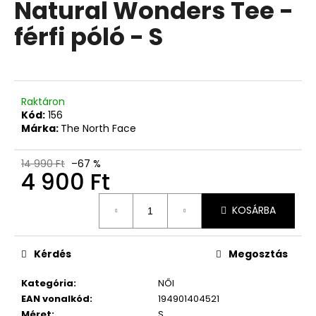
Natural Wonders Tee -
férfi póló - S
Raktáron
Kód:
156
Márka:
The North Face
14 990 Ft
–67 %
4 900 Ft
Egységár:
KOSÁRBA
Kérdés
Megosztás
Kategória
:
NŐI
EAN vonalkód
:
194901404521
Méret
:
S