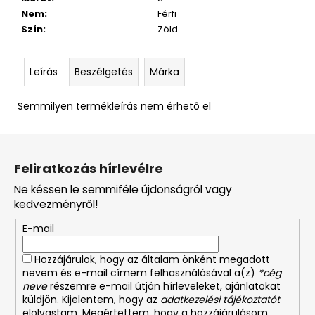
Nem
:
Férfi
Szín
:
Zöld
Leírás
Beszélgetés
Márka
Semmilyen termékleírás nem érhető el
L
á
Feliratkozás hírlevélre
b
Ne késsen le semmiféle újdonságról vagy
l
kedvezményről!
é
E-mail
c
Hozzájárulok, hogy az általam önként megadott
nevem és e-mail címem felhasználásával a(z)
*cég
neve
részemre e-mail útján hírleveleket, ajánlatokat
küldjön. Kijelentem, hogy az
adatkezelési tájékoztatót
elolvastam. Megértettem, hogy a hozzájárulásom