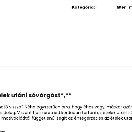
Kategória
:
fitten_
lek utáni sóvárgást*,**
hető vissza? Néha egyszerűen arra, hogy éhes vagy; máskor azé
 dolog. Viszont ha szeretnéd kordában tartani az ételek utáni 
motivációdtól függetlenül segít az éhségérzet és az ételek ut