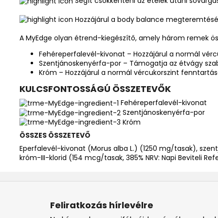
Segít csökkenteni az ételek utáni sóvárgá
Hozzájárul a body balance megteremtés
A MyEdge olyan étrend-kiegészítő, amely három remek ös
Fehéreperfalevél-kivonat – Hozzájárul a normál vér
Szentjánoskenyérfa-por – Támogatja az étvágy szabá
Króm – Hozzájárul a normál vércukorszint fenntar
KULCSFONTOSSÁGÚ ÖSSZETEVŐK
Fehéreperfalevél-kivonat
Szentjánoskenyérfa-por
Króm
ÖSSZES ÖSSZETEVŐ
Eperfalevél-kivonat (Morus alba L.) (1250 mg/tasak), sze
króm-III-klorid (154 mcg/tasak, 385% NRV: Napi Beviteli Re
L
á
Feliratkozás hírlevélre
b