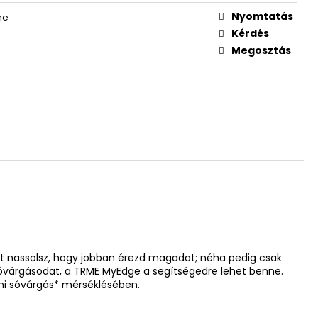
Nyomtatás
me
Kérdés
Megosztás
rt nassolsz, hogy jobban érezd magadat; néha pedig csak
sóvárgásodat, a TRME MyEdge a segítségedre lehet benne.
áni sóvárgás* mérséklésében.