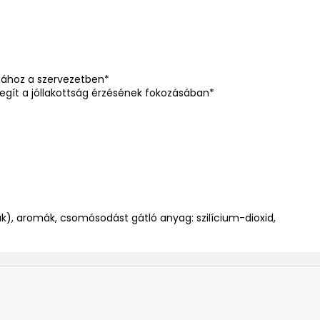
sához a szervezetben*
egít a jóllakottság érzésének fokozásában*
k), aromák, csomósodást gátló anyag: szilícium-dioxid,