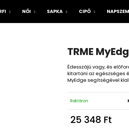
RFI
NŐI
SAPKA
CIPŐ
NAPSZE
Mit keres?
TRME MyEdg
KERESÉS
Édesszájú vagy, és előfo
kitartani az egészséges é
MyEdge segítségével kial
Raktáron
25 348 Ft
Egységár: