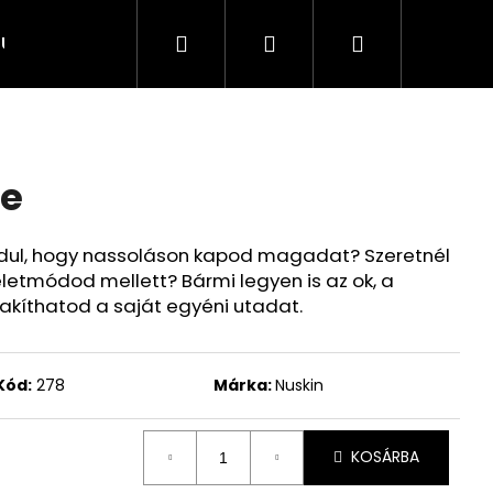
Keresés
Bejelentkezés
Kosár
MÜVEG
Outlet
fitten_me
Üzleti feltétele
e
rdul, hogy nassoláson kapod magadat? Szeretnél
letmódod mellett? Bármi legyen is az ok, a
akíthatod a saját egyéni utadat.
Kód:
278
Márka:
Nuskin
KOSÁRBA