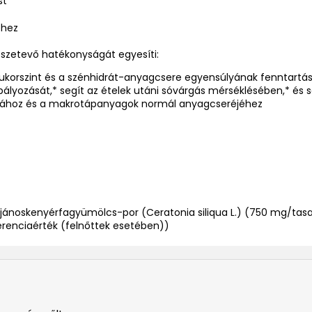
st*
éhez
szetevő hatékonyságát egyesíti:
cukorszint és a szénhidrát-anyagcsere egyensúlyának fenntartá
lyozását,* segít az ételek utáni sóvárgás mérséklésében,* és s
tásához és a makrotápanyagok normál anyagcseréjéhez
ntjánoskenyérfagyümölcs-por (Ceratonia siliqua L.) (750 mg/tasa
ferenciaérték (felnőttek esetében))