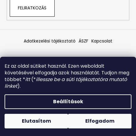
FELIRATKOZÁS
Adatkezelési tájékoztató
ÁSZF
Kapcsolat
Shoptet készítette
Ez az oldal sütiket használ. Ezen weboldalt
Copyright 2026
CTD Outdoor Magyarország
. Minden
követésével elfogadja azok használatát. Tudjon meg
jog fenntartva.
többet *
itt
(*
illessze be a süti tájékoztatóra mutató
linket
).
Beállítások
Elutasítom
Elfogadom