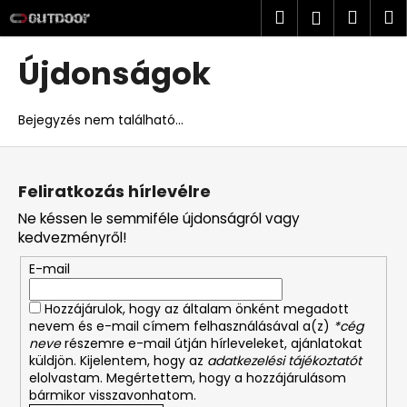
K
Ugrás
Keresés
Kosá
M
Bejelent
a
o
fő
Vissza
Vissza
s
tartalomhoz
Újdonságok
á
M
r
i
Bejegyzés nem található...
t
L
k
á
e
Feliratkozás hírlevélre
b
r
Ne késsen le semmiféle újdonságról vagy
l
e
kedvezményről!
é
s
E-mail
c
?
Hozzájárulok, hogy az általam önként megadott
nevem és e-mail címem felhasználásával a(z)
*cég
neve
részemre e-mail útján hírleveleket, ajánlatokat
küldjön. Kijelentem, hogy az
adatkezelési tájékoztatót
elolvastam. Megértettem, hogy a hozzájárulásom
KERESÉS
bármikor visszavonhatom.